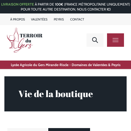
LIVRAISON OFFERTE
À PARTIR DE
100€
(FRANCE MÉTROPOLITAINE UNIQUEMENT)
POUR TOUTE AUTRE DESTINATION, NOUS CONTACTER
ICI
À PROPOS
VALENTÉES
PEYRIS
CONTACT
Accueil
Lycée Agricole du Gers Mirande-Riscle - Domaines de Valentées & Peyris
Le Blog
Vie de la boutique
Vie de la boutique