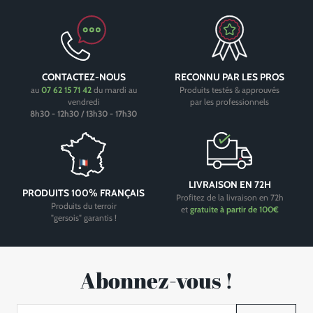
CONTACTEZ-NOUS
RECONNU PAR LES PROS
au
07 62 15 71 42
du mardi au
Produits testés & approuvés
vendredi
par les professionnels
8h30 - 12h30 / 13h30 - 17h30
LIVRAISON EN 72H
PRODUITS 100% FRANÇAIS
Profitez de la livraison en 72h
Produits du terroir
et
gratuite à partir de 100€
"gersois" garantis !
Abonnez-vous !