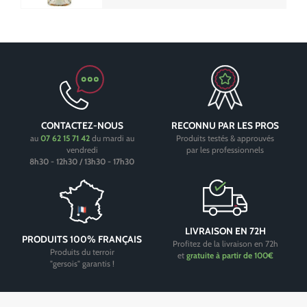
CONTACTEZ-NOUS
RECONNU PAR LES PROS
au
07 62 15 71 42
du mardi au
Produits testés & approuvés
vendredi
par les professionnels
8h30 - 12h30 / 13h30 - 17h30
LIVRAISON EN 72H
PRODUITS 100% FRANÇAIS
Profitez de la livraison en 72h
Produits du terroir
et
gratuite à partir de 100€
"gersois" garantis !