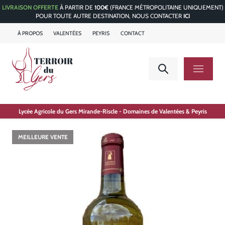
LIVRAISON OFFERTE
À PARTIR DE
100€
(FRANCE MÉTROPOLITAINE UNIQUEMENT)
POUR TOUTE AUTRE DESTINATION, NOUS CONTACTER
ICI
À PROPOS
VALENTÉES
PEYRIS
CONTACT
Accueil
Lycée Agricole du Gers Mirande-Riscle - Domaines de Valentées & Peyris
Vins
Domaine de Peyris Blanc Sec 2019 75 cl
MEILLEURE VENTE