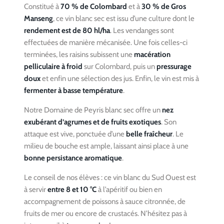
Constitué à
70 % de Colombard
et à
30 % de Gros
Manseng
, ce vin blanc sec est issu d’une culture dont le
rendement est de 80 hl/ha
. Les vendanges sont
effectuées de manière mécanisée. Une fois celles-ci
terminées, les raisins subissent une
macération
pelliculaire à froid
sur Colombard, puis un
pressurage
doux
et enfin une sélection des jus. Enfin, le vin est mis à
fermenter à basse température
.
Notre Domaine de Peyris blanc sec offre un
nez
exubérant d’agrumes et de fruits exotiques
. Son
attaque est vive, ponctuée d’une
belle fraîcheur
. Le
milieu de bouche est ample, laissant ainsi place à une
bonne persistance aromatique
.
Le conseil de nos élèves : ce vin blanc du Sud Ouest est
à servir
entre 8 et 10 °C
à l’apéritif ou bien en
accompagnement de poissons à sauce citronnée, de
fruits de mer ou encore de crustacés. N’hésitez pas à